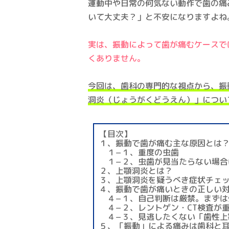
運動中や日常の何気ない動作で歯の痛
いて大丈夫？」と不安になりますよね
実は、振動によって歯が痛むケースで
くありません。
今回は、歯科の専門的な視点から、振
洞炎（じょうがくどうえん）」につい
【目次】
１、振動で歯が痛む主な原因とは
１−１、重度の虫歯
１−２、虫歯が見当たらない場合
２、上顎洞炎とは？
３、上顎洞炎を疑うべき症状チェ
４、振動で歯が痛いときの正しい
４−１、自己判断は厳禁。まずは
４−２、レントゲン・CT検査が
４−３、見逃したくない「歯性上
５、「振動」による痛みは歯科と