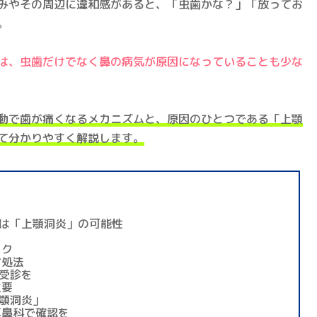
みやその周辺に違和感があると、「虫歯かな？」「放ってお
。
は、虫歯だけでなく鼻の病気が原因になっていることも少な
動で歯が痛くなるメカニズムと、原因のひとつである「上顎
て分かりやすく解説します。
？
は「上顎洞炎」の可能性
ック
対処法
受診を
重要
顎洞炎」
耳鼻科で確認を