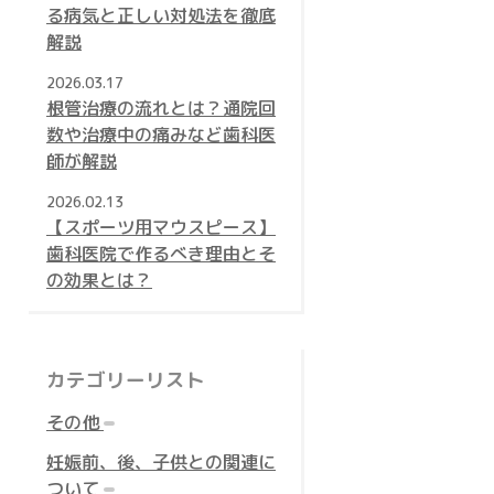
る病気と正しい対処法を徹底
解説
2026.03.17
根管治療の流れとは？通院回
数や治療中の痛みなど歯科医
師が解説
2026.02.13
【スポーツ用マウスピース】
歯科医院で作るべき理由とそ
の効果とは？
カテゴリーリスト
エ
件
その他
ン
妊娠前、後、子供との関連に
ト
エ
件
ついて