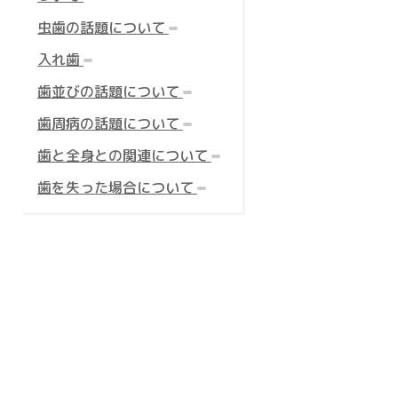
リ
ン
ー
エ
件
虫歯の話題について
ト
数
ン
リ
エ
件
入れ歯
ト
ー
ン
リ
エ
件
歯並びの話題について
数
ト
ー
ン
リ
エ
件
歯周病の話題について
数
ト
ー
ン
リ
エ
件
歯と全身との関連について
数
ト
ー
ン
リ
エ
件
歯を失った場合について
数
ト
ー
ン
リ
数
ト
ー
リ
数
ー
数