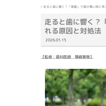
走ると歯に響く？「振動」で歯が痛い時に考
走ると歯に響く？
れる原因と対処法
2026.01.15
【監修：歯科医師 篠﨑章敬】