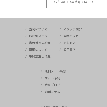
keyboard_arrow_right
子どものフッ素塗布はい...
当院について
スタッフ紹介
症状別メニュー
治療の流れ
患者様との約束
アクセス
費用について
採用案内
施設基準の掲載
無料メール相談
ネット予約
院長ブログ
歯科コラム
©︎Carna Dental Clinic