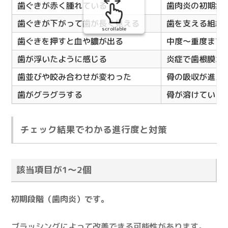
歯ぐきが赤く腫れている
歯肉炎の初期症
歯ぐきが下がって歯が長く見える
歯を支える組織
scrollable
歯ぐきを押すと血や膿が出る
中度〜重度まで
歯が浮いたように感じる
炎症で歯根膜が
歯並びや咬み合わせが変わった
骨の吸収が進ん
歯がグラグラする
骨が溶けている
チェック結果でわかる進行度と対策
該当項目が1〜2個
初期段階（歯肉炎）です。
ブラッシングによって改善できる可能性があります。