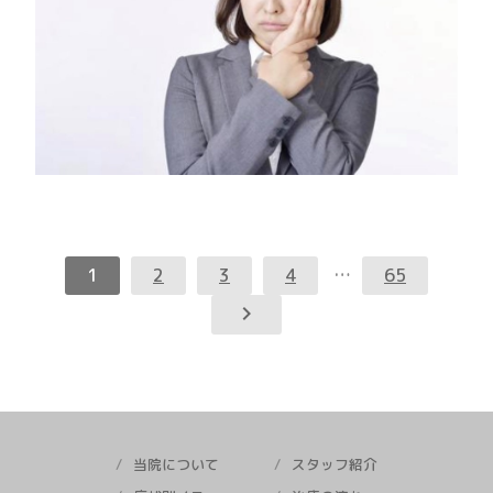
1
2
3
4
…
65
keyboard_arrow_right
当院について
スタッフ紹介