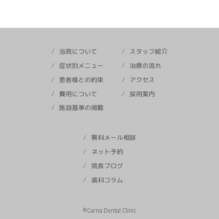
当院について
スタッフ紹介
症状別メニュー
治療の流れ
患者様との約束
アクセス
費用について
採用案内
施設基準の掲載
無料メール相談
ネット予約
院長ブログ
歯科コラム
©︎Carna Dental Clinic