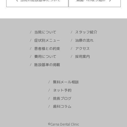
keyboard_arrow_left
keyboard_arrow_right
当院について
スタッフ紹介
症状別メニュー
治療の流れ
患者様との約束
アクセス
費用について
採用案内
施設基準の掲載
無料メール相談
ネット予約
院長ブログ
歯科コラム
©︎Carna Dental Clinic