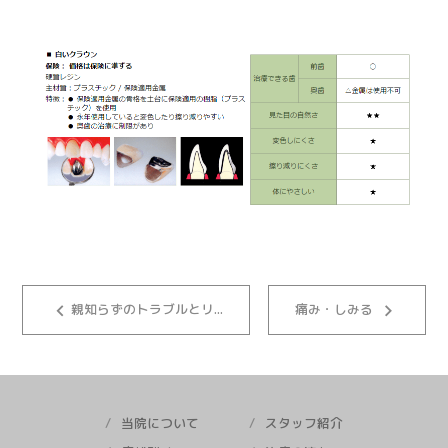
keyboard_arrow_left
keyboard_arrow_right
親知らずのトラブルとリ...
痛み・しみる
当院について
スタッフ紹介