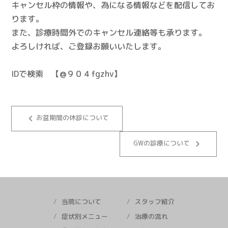
キャンセル枠の情報や、為になる情報などを配信してお
ります。
また、診療時間外でのキャンセル連絡等も承ります。
よろしければ、ご登録お願いいたします。
IDで検索 【@９０４fgzhv】
keyboard_arrow_left
お盆期間の休診について
keyboard_arrow_right
GWの診療について
当院について
スタッフ紹介
症状別メニュー
治療の流れ